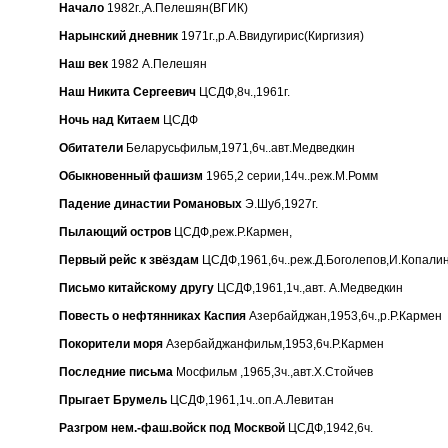
Начало
1982г.,А.Пелешян(ВГИК)
Нарынский дневник
1971г.,р.А.Ввидугирис(Киргизия)
Наш век
1982 А.Пелешян
Наш Никита Сергеевич
ЦСДФ,8ч.,1961г.
Ночь над Китаем
ЦСДФ
Обитатели
Беларусьфильм,1971,6ч..авт.Медведкин
Обыкновенный фашизм
1965,2 серии,14ч..реж.М.Ромм
Падение династии Романовых
Э.Шуб,1927г.
Пылающий остров
ЦСДФ,реж.Р.Кармен,
Первый рейс к звёздам
ЦСДФ,1961,6ч..реж.Д.Боголепов,И.Копали
Письмо китайскому другу
ЦСДФ,1961,1ч.,авт. А.Медведкин
Повесть о нефтянниках Каспия
Азербайджан,1953,6ч.,р.Р.Кармен
Покорители моря
Азербайджанфильм,1953,6ч.Р.Кармен
Последние письма
Мосфильм ,1965,3ч.,авт.Х.Стойчев
Прыгает Брумель
ЦСДФ,1961,1ч..оп.А.Левитан
Разгром нем.-фаш.войск под Москвой
ЦСДФ,1942,6ч.