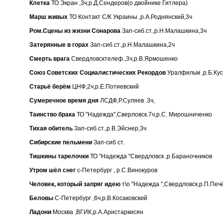
Клетка
ТО Экран ,3ч,р.Д.Сендеров(о двойнике Гитлера)
Марш живых
ТО Контакт С/К Украины ,р.А.Роднянский,3ч
Ром.Сцены из жизни Сонарова
Зап-сиб.ст.,р.Н.Малашкина,3ч
Затерянные в горах
Зап-сиб.ст.,р.Н.Малашкина,2ч
Смерть врага
Свердловсктелеф.,3ч,р.В.Ярмошенко
Союз Советских Социалистических Рекордов
Уралфильм ,р.Б.Кус
Старьё берём
ЦНФ,2ч,р.Е.Потиевский
Сумеречное время дня
ЛСДФ,Р.Суляев .3ч,
Таинство брака
ТО "Надежда",Сверловск.7ч,р.С. Мирошниченко
Тихая обитель
Зап-сиб.ст.,р.В.Эйснер,3ч
Сибирские пельмени
Зап-сиб ст.
Тишкины тарелочки
ТО "Надежда "Свердловск ,р.Бараночников
Утром шёл снег
с-Петербург , р.С.Винокуров
Человек, который запряг идею
т\о "Надежда ",Свердловск,р.П.Печ
Беловы
С-Петербург ,6ч,р.В.Косаковский
Ладони
Москва ,ВГИК,р.А.Аристаркисян