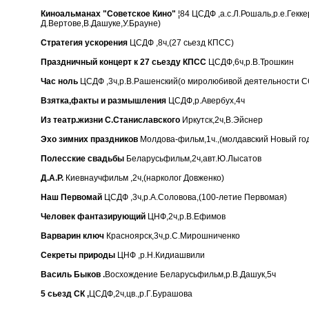
Киноальманах "Советское Кино"
¦84 ЦСДФ ,а.с.Л.Рошаль,р.е.Гекк
Д.Вертове,В.Дашуке,У.Брауне)
Стратегия ускорения
ЦСДФ ,8ч,(27 сьезд КПСС)
Праздничный концерт к 27 сьезду КПСС
ЦСДФ,6ч,р.В.Трошкин
Час ноль
ЦСДФ ,3ч,р.В.Рашенский(о миролюбивой деятельности 
Взятка,факты и размышления
ЦСДФ,р.Авербух,4ч
Из театр.жизни С.Станиславского
Иркутск,2ч,В.Эйснер
Эхо зимних праздников
Молдова-фильм,1ч.,(молдавский Новый го
Полесские свадьбы
Беларусьфильм,2ч,авт.Ю.Лысатов
Д.А.Р.
Киевнаучфильм ,2ч,(нарколог Довженко)
Наш Первомай
ЦСДФ ,3ч,р.А.Соловова,(100-летие Первомая)
Человек фантазирующий
ЦНФ,2ч,р.В.Ефимов
Варварин ключ
Красноярск,3ч,р.С.Мирошниченко
Секреты природы
ЦНФ ,р.Н.Кидиашвили
Василь Быков .
Восхождение Беларусьфильм,р.В.Дашук,5ч
5 сьезд СК ,
ЦСДФ,2ч,цв.,р.Г.Бурашова