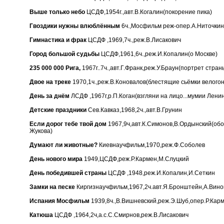
Выше только небо
ЦСДФ,1954г.,авт.В.Когалин(покорение пика)
Гвоздики нужны влюблённым
6ч.,Мосфильм реж-опер.А.Ниточкин
Гимнастика и фрак
ЦСДФ ,1969,7ч.,реж.В.Лисакович
Город большой судьбы
ЦСДФ,1961,6ч.,реж.И.Копалин(о Москве)
235 000 000 Рига,
1967г..7ч.,авт.Г.Франк,реж.У.Браун(портрет стран
Двое на треке
1970,1ч.,реж.В.Коновалов(блестящие сьёмки велого
День за днём
ЛСДФ ,1967г,р.П.Коган(взгляни на лицо...мумии Лени
Детские праздники
Сев.Кавказ,1968,2ч.,авт.В.Грунин
Если дорог тебе твой дом
1967,9ч,авт.К.Симонов,В.Ордынский(об
Жукова)
Думают ли животные?
Киевнаучфильм,1970,реж.Ф.Соболев
День нового мира
1949,ЦСДФ,реж.Р.Кармен,М.Слуцкий
День победившей страны
ЦСДФ ,1948,реж.И.Копалин,И.Сеткин
Замки на песке
Киргизнаучфильм,1967,2ч.авт.Я.Бронштейн,А.Вино
Испания Мосфильм
1939,8ч.,В.Вишневский,реж.Э.Шуб,опер.Р.Кар
Катюша
ЦСДФ ,1964,2ч,а.с.С.Смирнов,реж.В.Лисакович