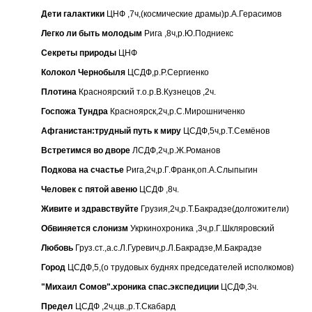
Дети галактики
ЦНФ ,7ч,(космические драмы)р.А.Герасимов
Легко ли быть молодым
Рига ,8ч,р.Ю.Подниекс
Секреты природы
ЦНФ
Колокол Чернобыля
ЦСДФ,р.Р.Сергиенко
Плотина
Красноярский т.о.р.В.Кузнецов ,2ч.
Госпожа Тундра
Красноярск,2ч,р.С.Мирошниченко
Афганистан:трудный путь к миру
ЦСДФ,5ч,р.Т.Семёнов
Встретимся во дворе
ЛСДФ,2ч,р.Ж.Романов
Подкова на счастье
Рига,2ч,р.Г.Франк,оп.А.Слыпыгин
Человек с пятой авеню
ЦСДФ ,8ч.
Живите и здравствуйте
Грузия,2ч,р.Т.Бакрадзе(долгожители)
Обвиняется слонизм
Укркинохроника ,3ч,р.Г.Шкляровский
Любовь
Груз.ст.,а.с.Л.Гуревич,р.Л.Бакрадзе,М.Бакрадзе
Город
ЦСДФ,5,(о трудовых буднях председателей исполкомов)
"Михаил Сомов".хроника спас.экспедиции
ЦСДФ,3ч.
Предел
ЦСДФ ,2ч,цв.,р.Т.Скабард