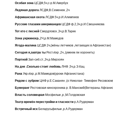
Особая зона
ЦСДФ,5ч,с-р.М.Авербух
Ледяная дорога
ЛСДФ,В.Семенюк ,2ч
Африканская охота
ЛСДФ.5ч,р.И.Алимпиев
Русские глазами американцев
ЦСДФ ф.2,3ч,р.И.Свешникова
Тот кто с песней
Свердловск ,3ч,р.В.Тарик
Зона укркинохр.
,2Ч,р.М.Мамедов
Ягода-малина
ЦСДФ 2ч,(жёны летчиков ,летающих в Афганистан)
Сегодня я,завтра ты
Рост.к\хр ,2ч.,(умеем ли хоронить)
Портной
Зап-сиб.ст.,3ч,р.Мирзоян
На дне .Сколько стоит любовь
ЛНФ ,5ч,р.Э.Кац
Рана
Укр.к\хр.,р.М.Мамедов(уроки Афганистана)
Рядом с зубром
ЦНФ р.Е.Саканян ,(о Николае- Тимофее Ресовском
Бумеранг
Ростовская кинохроника р. В.Манский(Ветераны Афгани
Власть соловецкая
Мосфильм ,р.,М.Голдовская
Театр времён перестройки и гласности
р.А.Рудерман
Встречный иск
Беларусьфильм ,р.А.Рудерман