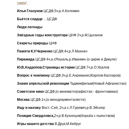
1985Г.
Илья Глазунов
ЦСДФ,5ч,р.А.Коломин
Бьётся сердце
... ЦСДФ
Люди легенды
Звёздные годы конструктора
ЦНФ 2ч,р.М.Цыганов
Секреты природы
ЦНФ
Памяти К.У.Черненко
ЦСДФ,4ч,р.Л.Махнач
Пирамида
ЦСДФ.4ч,а.сРошаль,р.Иванкин (о цирке и Дикуле)
Ю.В.Андропов.Страницы истории
ЦСДФ,7ч,р.О.Уралов
Вопрос к чемпиону
ЦСДФ,3ч,р.Е.Анриканис(Карпов-Каспаров)
Знамя апрельской революции
Таджикфильм(Новый Афганистан)
Советское кино
ЦСДФ,(о кинематографистах - фронтовиках)
Москва
ЦСДФ,1ч,(о кинодокументалисте).
Ищу и нахожу
Вост.-Сиб.,2ч,а.с.Л.Гуревич,р.В.Эйснер
Позиция Свердловск,
2ч,р.В.Кузнецов(борьба с пьянством)
Игры нашего детства
В.Друк,М.Кибруг