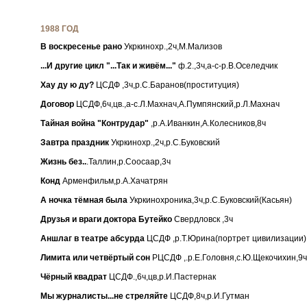
1988 ГОД
В воскресенье рано
Укркинохр.,2ч,М.Мализов
...И другие цикл "...Так и живём..."
ф.2.,3ч,а-с-р.В.Оселедчик
Хау ду ю ду?
ЦСДФ ,3ч,р.С.Баранов(проституция)
Договор
ЦСДФ,6ч,цв.,а-с.Л.Махнач,А.Пумпянский,р.Л.Махнач
Тайная война "Контрудар"
,р.А.Иванкин,А.Колесников,8ч
Завтра праздник
Укркинохр.,2ч,р.С.Буковский
Жизнь без..
.Таллин,р.Соосаар,3ч
Конд
Арменфильм,р.А.Хачатрян
А ночка тёмная была
Укркинохроника,3ч,р.С.Буковский(Касьян)
Друзья и враги доктора Бутейко
Свердловск ,3ч
Аншлаг в театре абсурда
ЦСДФ ,р.Т.Юрина(портрет цивилизации)
Лимита или четвёртый сон
РЦСДФ ,.р.Е.Головня,с.Ю.Щекочихин,9ч
Чёрный квадрат
ЦСДФ.,6ч,цв,р.И.Пастернак
Мы журналисты...не стреляйте
ЦСДФ,8ч,р.И.Гутман