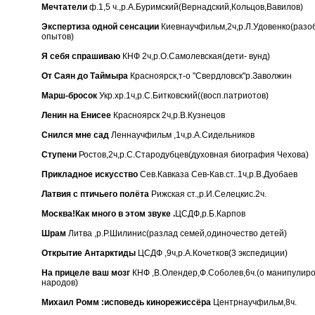
Мечтатели
ф.1,5 ч.,р.А.Буримский(Вернадский,Кольцов,Вавилов)
Экспертиза одной сенсации
Киевнаучфильм,2ч,р.Л.Удовенко(разо
опытов)
Я себя спрашиваю
КНФ 2ч,р.О.Самолевская(дети- вунд)
От Саян до Таймыра
Красноярск,т-о "Свердловск"р.Заволжин
Марш-бросок
Укр.хр.1ч,р.С.Битковский((восп.патриотов)
Ленин на Енисее
Красноярск 2ч,р.В.Кузнецов
Снился мне сад
Леннаучфильм ,1ч,р.А.Сидельников
Ступени
Ростов,2ч,р.С.Стародубцев(духовная биография Чехова)
Прикладное искусство
Сев.Кавказа Сев-Кав.ст..1ч,р.В.Дуобаев
Латвия с птичьего полёта
Рижская ст.,р.И.Селецкис.2ч.
Москва!Как много в этом звуке .
ЦСДФ,р.Б.Карпов
Шрам
Литва ,р.Р.Шилинис(разлад семей,одиночество детей)
Открытие Антарктиды
ЦСДФ ,9ч,р.А.Кочетков(3 экспедиции)
На прицеле ваш мозг
КНФ ,В.Олендер,Ф.Соболев,6ч.(о манипулир
народов)
Михаил Ромм :исповедь кинорежиссёра
Центрнаучфильм,8ч.