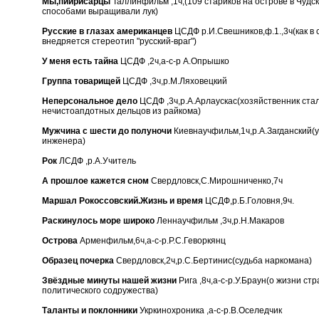
Мы,пийрисарцы
Таллинфильм ,1ч,(109 стариков на острове в Чудс
способами выращивали лук)
Русские в глазах американцев
ЦСДФ р.И.Свешников,ф.1.,3ч(как в
внедряется стереотип "русский-враг")
У меня есть тайна
ЦСДФ ,2ч,а-с-р А.Опрышко
Группа товарищей
ЦСДФ ,3ч,р.М.Ляховецкий
Неперсональное дело
ЦСДФ ,3ч,р.А.Арлаускас(хозяйственник ста
нечистоапдотных дельцов из райкома)
Мужчина с шести до полуночи
Киевнаучфильм,1ч,р.А.Загданский(
инженера)
Рок
ЛСДФ ,р.А.Учитель
А прошлое кажется сном
Свердловск,С.Мирошниченко,7ч
Маршал Рокоссовский.Жизнь и время
ЦСДФ,р.Б.Головня,9ч.
Раскинулось море широко
Леннаучфильм ,3ч,р.Н.Макаров
Острова
Арменфильм,6ч,а-с-р.Р.С.Геворкянц
Образец почерка
Свердловск,2ч,р.С.Бертинис(судьба наркомана)
Звёздные минуты нашей жизни
Рига ,8ч,а-с-р.У.Браун(о жизни ст
политического содружества)
Таланты и поклонники
Укркинохроника ,а-с-р.В.Оселедчик