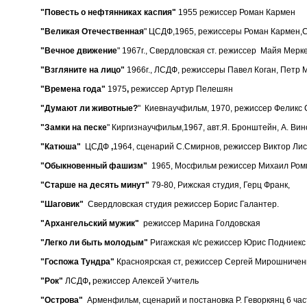
"
Повесть о нефтянниках каспия"
1955 режиссер Роман Кармен
"Великая Отечественная
" ЦСДФ,1965, режиссеры Роман Кармен,С
"Вечное движение
" 1967г., Свердловская ст. режиссер Майя Мерк
"Взгляните на лицо"
1966г., ЛСДФ, режиссеры Павел Коган, Петр 
"Времена года"
1975
,
режиссер Артур Пелешян
"Думают ли животные?
" Киевнаучфильм, 1970, режиссер Феликс
"Замки на песке
" Киргизнаучфильм,1967, авт.Я. Бронштейн, А. Вин
"Катюша"
ЦСДФ
,
1964, сценарий С.Смирнов, режиссер Виктор Лис
"Обыкновенный фашизм"
1965, Мосфильм режиссер Михаил Ромм
"Старше на десять минут"
79-80, Рижская студия, Герц Франк,
"Шаговик"
Свердловская студия режиссер Борис Галантер.
"Архангельский мужик"
режиссер Марина Голдовская
"Легко ли быть молодым"
Ригажская к/с режиссер Юрис Подниекс
"Госпожа Тундра"
Красноярская ст, режиссер Сергей Мирошниченк
"Рок"
ЛСДФ
,
режиссер Алексей Учитель
"Острова"
Арменфильм, сценарий и постановка Р. Геворкянц 6 ча