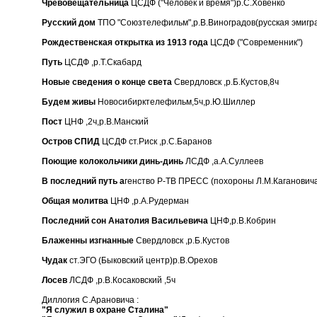
Чревовещательница
ЦСДФ ("Человек и время")р.С.Ховенко
Русский дом
ТПО "Союзтелефильм",р.В.Виноградов(русская эмигр
Рождественская открытка из 1913 года
ЦСДФ ("Современник")
Путь
ЦСДФ ,р.Т.Скабард
Новые сведения о конце света
Свердловск ,р.Б.Кустов,8ч
Будем живы
Новосибирктелефильм,5ч,р.Ю.Шиллер
Пост
ЦНФ ,2ч,р.В.Манский
Остров СПИД
ЦСДФ ст.Риск ,р.С.Баранов
Поющие колокольчики динь-динь
ЛСДФ ,а.А.Суллеев
В последний путь а
генство Р-ТВ ПРЕСС (похороны Л.М.Каганович
Общая молитва
ЦНФ ,р.А.Рудерман
Последний сон Анатолия Васильевича
ЦНФ,р.В.Кобрин
Блаженны изгнанные
Свердловск ,р.Б.Кустов
Чудак
ст.ЭГО (Быковский центр)р.В.Орехов
Лосев
ЛСДФ ,р.В.Косаковский ,5ч
Диллогия С.Арановича :
"Я служил в охране Сталина"