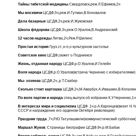
Тайны тибетской медицины
Свердловск,реж.Л.Ефимов,2ч
Мы москвичи
ЦСДФ,5ч,реж.И.Гутман,В.Коновалов
Дела базарные
ЦСДФ,2ч,реж.И.Жуковская
Школа фёдорова
ЦСДФ,3ч,реж.О.Уралов,В.Андреанский
12 часов надежды
Литва,2ч,Реж.Р.Шилинс
Простая история
Груз.ст.,н-п,о культурном застолье
Советское кино
ЦСДФ,сюжет о Подниексе
Жизнь, отданная народу
ЦСДФ,р.О.Уралов,И.Гелейн
Воля народа
ЦСДФ,р.О.Уралов(встреча Черненко с избирателями)
Мы- хозяева
ЦСДФ,2ч.,р.Т.Скабер
Сколько стоит картошка
ЦСДФ,2ч,М.Авербух.А.Ивашкин,В.Копали
По воле партии и народа
спец.выпуск об избрании К.У.Черненко,1ч
В интересах мира и социализма
ЦСДФ .1ч.р.А.Каронцев(визит Н.Ч
СССР и награждение его орденом Октября революции)
Праздник труда
,7ч,Р.Ю.Татулашвили(коммунистический субботник
Маршал Жуков
. Страницы биографии ЦСДФ,9ч.р.М.Бабак
Время собирать камни
ЦСДФ,3ч,авт.В.Кобыш,реж.И.Гелейн(агресс