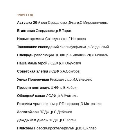
1989 ГОД
Астушка 20-й век
Свердловск ,5ч,а-р.С.Мирошниченко
Египтянин
Свердловск,р.В.Тарик
Новые времена
Свердловск р.Г.Негашев
Толкование сновидений
Киевнаучфильм ,р.Загданский
Площадь революции
ЦСДФ ,р.А.Иванкин,сц.Л.Рошаль
Наша мама герой
ЛСДФ р.Н.Обухович
Советская элегия
ЛСДФ р.А.Сокуров
Улица Поперечная
Рижская ст.,р.И.Селецкис
Презент континиус
ЦНФ ,р.В.Кобрин
Обводной канал
ЛСДФ ,р.А.Учитель
Реквием
Арменфильм ,р.Р.Геворкянц ,Э.Матевосян
Золотой сон
ЛСДФ ,р.С.Дебежев
Даждь нам днесь
ЛСДФ ,р.П.Коган
Плясуны
Новосибирсктелефильм ,р.Ю.Шиллер