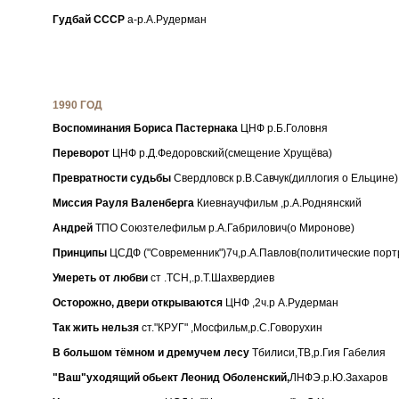
Гудбай СССР
а-р.А.Рудерман
1990 ГОД
Воспоминания Бориса Пастернака
ЦНФ р.Б.Головня
Переворот
ЦНФ р.Д.Федоровский(смещение Хрущёва)
Превратности судьбы
Свердловск р.В.Савчук(диллогия о Ельцине)
Миссия Рауля Валенберга
Киевнаучфильм ,р.А.Роднянский
Андрей
ТПО Союзтелефильм р.А.Габрилович(о Миронове)
Принципы
ЦСДФ ("Современник")7ч,р.А.Павлов(политические порт
Умереть от любви
ст .ТСН,.р.Т.Шахвердиев
Осторожно, двери открываются
ЦНФ ,2ч.р А.Рудерман
Так жить нельзя
ст."КРУГ" ,Мосфильм,р.С.Говорухин
В большом тёмном и дремучем лесу
Тбилиси,ТВ,р.Гия Габелия
"Ваш"уходящий обьект Леонид Оболенский,
ЛНФЭ.р.Ю.Захаров