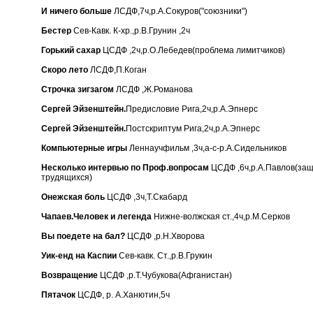
И ничего больше
ЛСДФ,7ч,р.А.Сокуров("союзники")
Бестер
Сев-Кавк. К-хр.,р.В.Грунин ,2ч
Горький сахар
ЦСДФ ,2ч,р.О.Лебедев(проблема лимитчиков)
Скоро лето
ЛСДФ,П.Коган
Строчка зигзагом
ЛСДФ ,Ж.Романова
Сергей Эйзенштейн.
Предисловие Рига,2ч,р.А.Эпнерс
Сергей Эйзенштейн.
Постскриптум Рига,2ч,р.А.Эпнерс
Компьютерные игры
Леннаучфильм ,3ч,а-с-р.А.Сидельников
Несколько интервью по Проф.вопросам
ЦСДФ ,6ч,р.А.Павлов(за
трудящихся)
Онежская боль
ЦСДФ ,3ч,Т.Скабард
Чапаев.Человек и легенда
Нижне-волжская ст.,4ч,р.М.Серков
Вы поедете на бал?
ЦСДФ ,р.Н.Хворова
Уик-енд на Каспии
Сев-кавк. Ст.,р.В.Грукин
Возвращение
ЦСДФ ,р.Т.Чубукова(Афганистан)
Пятачок
ЦСДФ, р. А.Ханютин,5ч