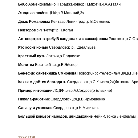
Бобо
Арменфильм (о Параджанове)р.Н.Мкртчан,А.Азатян
Этюды о любви
ЦНФ,р.В.Манский,3ч
Домь Романовых
Кентавр,Ленинград ,р.В.Семенюк
Невзоров
с-п "Ретур",р.П.Коган
Автопортрет в гробу.В кандалах и с саксофоном
Рост.к\хр.,р.С.С
Кто косит ночью
Свердловск ,р.Г.Дегальцев
Крестный путь
Латвия,р.Подниекс
Молитва
Вост-сиб .ст.,р.В.Эйснер
Бенефис сантехника Смирнова
Новосибирсктелефильм ,8ч,р.Г.Н
Как нам даётся благодать
Свердловск ,р.С.Князев,2ч(батюшка Ар
Пример интонации
ЛСДФ ,5ч,р.А.Сокуров(о Ельцине)
Никола-работник
Свердловск ,2ч,р.В.Ярмошенко
Слышу и умолкаю
Свердловск ,р.Н.Микитась
Большой концерт народов, или дыхание
Чейн-Стокса Ленфильм ,
1992 ГОД