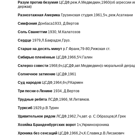
Разум против безумия
ЦСДФ,реж.А.Медведкин,1960(об агрессии и
держав)
Разноэтажная Америка
Грузинская студия.1961,5ч.,реж.Асатиани
Симфония
Донбаса1933, Д.Вертов
Соль Сванеттии
1930, М.Калатозов
Сердце
1979,Л.Бакрадзе,Груз.
Старше на десять минут
р.Г.Франк,79-80,Рижская ст.
Сибирью пленённые
ЦСДФ,1966,5Ч.Галин
Склероз совести
1968,6ч,ЦСДФ,авт.Медведкин(о моральной дегра
Солнечное затмение
ЦСДФ,1961
Суд народов
ЦСДФ,1964,6ч,Р.Кармен
Три песни о Ленине
1934, Д.Вертов
Трудные ребята
ЛСДФ,1966, М.Литвяков.
Турксиб
1929,р.В.Турин
Удивительное рядом
ЛСДФ,1962,7ч,авт.-р. С.Образцов,И.Грек
Хозяйка Бранденбургских ворот
1ч,Укркинохроника
Хроника без сенсаций
ЦСДФ,1966,2ч,К.Славик,р.В.Лисакович