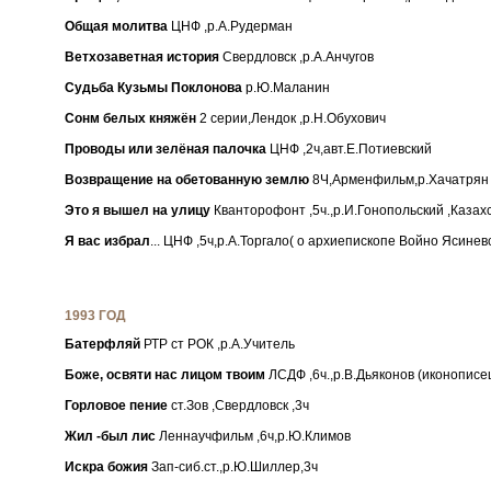
Общая молитва
ЦНФ ,р.А.Рудерман
Ветхозаветная история
Свердловск ,р.А.Анчугов
Судьба Кузьмы Поклонова
р.Ю.Маланин
Сонм белых княжён
2 серии,Лендок ,р.Н.Обухович
Проводы или зелёная палочка
ЦНФ ,2ч,авт.Е.Потиевский
Возвращение на обетованную землю
8Ч,Арменфильм,р.Хачатрян
Это я вышел на улицу
Кванторофонт ,5ч.,р.И.Гонопольский ,Казах
Я вас избрал
... ЦНФ ,5ч,р.А.Торгало( о архиепископе Войно Ясинев
1993 ГОД
Батерфляй
РТР ст РОК ,р.А.Учитель
Боже, освяти нас лицом твоим
ЛСДФ ,6ч.,р.В.Дьяконов (иконописе
Горловое пение
ст.Зов ,Свердловск ,3ч
Жил -был лис
Леннаучфильм ,6ч,р.Ю.Климов
Искра божия
Зап-сиб.ст.,р.Ю.Шиллер,3ч