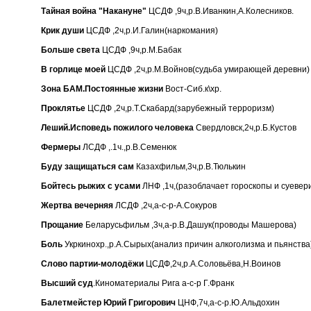
Тайная война "Накануне"
ЦСДФ ,9ч,р.В.Иванкин,А.Колесников.
Крик души
ЦСДФ ,2ч,р.И.Галин(наркомания)
Больше света
ЦСДФ ,9ч,р.М.Бабак
В горлице моей
ЦСДФ ,2ч,р.М.Войнов(судьба умирающей деревни)
Зона БАМ.Постоянные жизни
Вост-Сиб.к\хр.
Проклятье
ЦСДФ ,2ч,р.Т.Скабард(зарубежный терроризм)
Леший.Исповедь пожилого человека
Свердловск,2ч,р.Б.Кустов
Фермеры
ЛСДФ ,.1ч.,р.В.Семенюк
Буду защищаться сам
Казахфильм,3ч,р.В.Тюлькин
Бойтесь рыжих с усами
ЛНФ ,1ч,(разоблачает гороскопы и суевер
Жертва вечерняя
ЛСДФ ,2ч,а-с-р-А.Сокуров
Прощание
Беларусьфильм ,3ч,а-р.В.Дашук(проводы Машерова)
Боль
Укркинохр.,р.А.Сырых(анализ причин алкоголизма и пьянства
Слово партии-молодёжи
ЦСДФ,2ч,р.А.Соловьёва,Н.Воинов
Высший суд
.Киноматериалы Рига а-с-р Г.Франк
Балетмейстер Юрий Григорович
ЦНФ,7ч,а-с-р.Ю.Альдохин