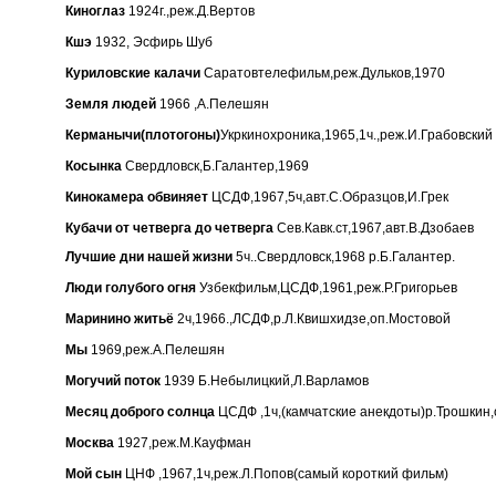
Киноглаз
1924г.,реж.Д.Вертов
Кшэ
1932, Эсфирь Шуб
Куриловские калачи
Саратовтелефильм,реж.Дульков,1970
Земля людей
1966 ,А.Пелешян
Керманычи(плотогоны)
Укркинохроника,1965,1ч.,реж.И.Грабовский
Косынка
Свердловск,Б.Галантер,1969
Кинокамера обвиняет
ЦСДФ,1967,5ч,авт.С.Образцов,И.Грек
Кубачи от четверга до четверга
Сев.Кавк.ст,1967,авт.В.Дзобаев
Лучшие дни нашей жизни
5ч..Свердловск,1968 р.Б.Галантер.
Люди голубого огня
Узбекфильм,ЦСДФ,1961,реж.Р.Григорьев
Маринино житьё
2ч,1966.,ЛСДФ,р.Л.Квишхидзе,оп.Мостовой
Мы
1969,реж.А.Пелешян
Могучий поток
1939 Б.Небылицкий,Л.Варламов
Месяц доброго солнца
ЦСДФ ,1ч,(камчатские анекдоты)р.Трошкин,
Москва
1927,реж.М.Кауфман
Мой сын
ЦНФ ,1967,1ч,реж.Л.Попов(самый короткий фильм)