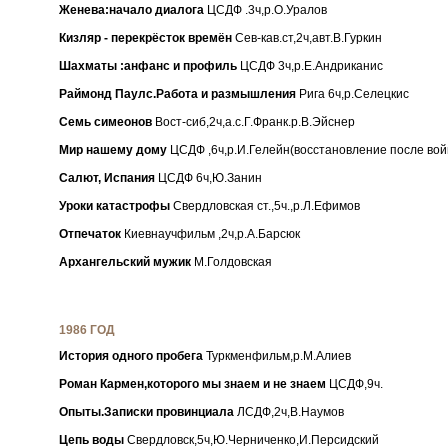
Женева:начало диалога
ЦСДФ .3ч,р.О.Уралов
Кизляр - перекрёсток времён
Сев-кав.ст,2ч,авт.В.Гуркин
Шахматы :анфанс и профиль
ЦСДФ 3ч,р.Е.Андриканис
Раймонд Паулс.Работа и размышления
Рига 6ч,р.Селецкис
Семь симеонов
Вост-сиб,2ч,а.с.Г.Франк.р.В.Эйснер
Мир нашему дому
ЦСДФ ,6ч,р.И.Гелейн(восстановление после во
Салют, Испания
ЦСДФ 6ч,Ю.Занин
Уроки катастрофы
Свердловская ст.,5ч.,р.Л.Ефимов
Отпечаток
Киевнаучфильм ,2ч,р.А.Барсюк
Архангельский мужик
М.Голдовская
1986 ГОД
История одного пробега
Туркменфильм,р.М.Алиев
Роман Кармен,которого мы знаем и не знаем
ЦСДФ,9ч.
Опыты.Записки провинциала
ЛСДФ,2ч,В.Наумов
Цепь воды
Свердловск,5ч,Ю.Черниченко,И.Персидский