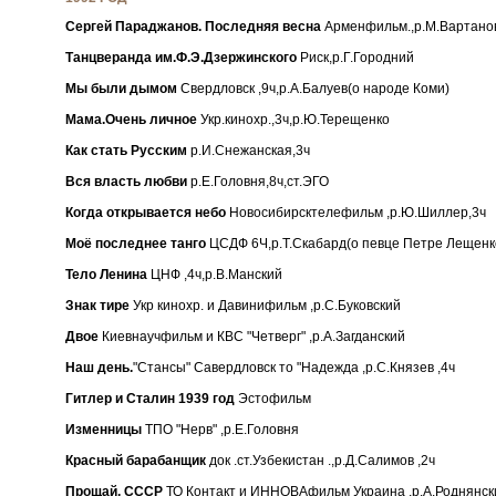
Сергей Параджанов. Последняя весна
Арменфильм.,р.М.Вартано
Танцверанда им.Ф.Э.Дзержинского
Риск,р.Г.Городний
Мы были дымом
Свердловск ,9ч,р.А.Балуев(о народе Коми)
Мама.Очень личное
Укр.кинохр.,3ч,р.Ю.Терещенко
Как стать Русским
р.И.Снежанская,3ч
Вся власть любви
р.Е.Головня,8ч,ст.ЭГО
Когда открывается небо
Новосибирсктелефильм ,р.Ю.Шиллер,3ч
Моё последнее танго
ЦСДФ 6Ч,р.Т.Скабард(о певце Петре Лещенк
Тело Ленина
ЦНФ ,4ч,р.В.Манский
Знак тире
Укр кинохр. и Давинифильм ,р.С.Буковский
Двое
Киевнаучфильм и КВС "Четверг" ,р.А.Загданский
Наш день.
"Стансы" Савердловск то "Надежда ,р.С.Князев ,4ч
Гитлер и Сталин 1939 год
Эстофильм
Изменницы
ТПО "Нерв" ,р.Е.Головня
Красный барабанщик
док .ст.Узбекистан .,р.Д.Салимов ,2ч
Прощай, СССР
ТО Контакт и ИННОВАфильм Украина ,р.А.Роднянск