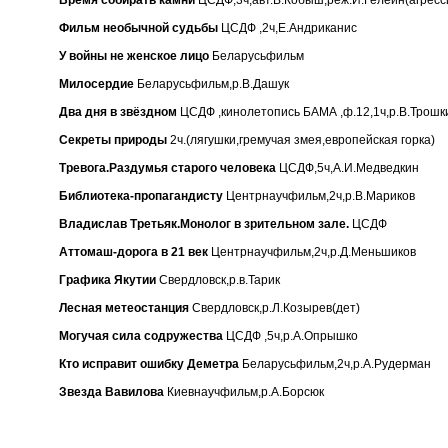
Фильм необычной судьбы
ЦСДФ ,2ч,Е.Андриканис
У войны не женское лицо
Беларусьфильм
Милосердие
Беларусьфильм,р.В.Дашук
Два дня в звёздном
ЦСДФ ,кинолетопись БАМА ,ф.12,1ч,р.В.Трошк
Секреты природы
2ч.(лягушки,гремучая змея,европейская горка)
Тревога.Раздумья старого человека
ЦСДФ,5ч,А.И.Медведкин
Библиотека-пропагандисту
Центрнаучфильм,2ч,р.В.Мариков
Владислав Третьяк.Монолог в зрительном зале.
ЦСДФ
Аттомаш-дорога в 21 век
Центрнаучфильм,2ч,р.Д.Меньшиков
Графика Якутии
Свердловск,р.в.Тарик
Лесная метеостанция
Свердловск,р.Л.Козырев(дет)
Могучая сила содружества
ЦСДФ ,5ч,р.А.Опрышко
Кто исправит ошибку Деметра
Беларусьфильм,2ч,р.А.Рудерман
Звезда Вавилова
Киевнаучфильм,р.А.Борсюк