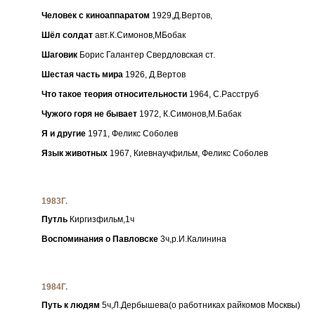
Человек с киноаппаратом
1929,Д.Вертов,
Шёл солдат
авт.К.Симонов,МБобак
Шаговик
Борис Галантер Свердловская ст.
Шестая часть мира
1926, Д.Вертов
Что такое теория относительности
1964, С.Расструб
Чужого горя не бывает
1972, К.Симонов,М.Бабак
Я и другие
1971, Феликс Соболев
Язык животных
1967, Киевнаучфильм, Феликс Соболев
1983Г.
Путль
Киргизфильм,1ч
Воспоминания о Павловске
3ч,р.И.Калинина
1984Г.
Путь к людям
5ч,Л.Дербышева(о работниках райкомов Москвы)