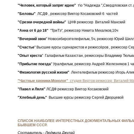
"Человек, который запряг идею"
т\о "Надежда ",Свердловская ст
"Беловы"
ЛСДФ , режиссер Виктор Косаковский 6 частей
"Срезки очередной войны"
ЦНФ режиссер Виталий Манский
"Анна от 6 до 18"
"ТриТэ", режиссер Никита Михалков,10ч
"Вечерний звон
" Новосибирсктелефильм, 5ч, режиссер Юрий Шил
"Счастье
" Высшие курсы сценаристов и режиссёров , режиссер Се
"Опыт креста
" Галафильм Казахстан, режиссеры Владимир Тюльки
"Прибытие поезда
" Уралфильм, режиссер Андрей Железняков 1 ч
"Физиология русской жизни"
Лентелефильм режиссер Игорь Алим
"Частные хроники.Монолог"
студия Вертов режиссер Виталий Ма
"Павел и Ляля"
ЛСДФ режиссер Виктор Косаковский
"Хлебный день"
Высшие курсы режиссер Сергей Дворцевой
СПИСОК НАИБОЛЕЕ ИНТЕРЕСТНЫХ ДОКУМЕНТАЛЬНЫХ ФИЛЬ
БЫВШЕМ СССР.
Составитель - Людмила Джулай