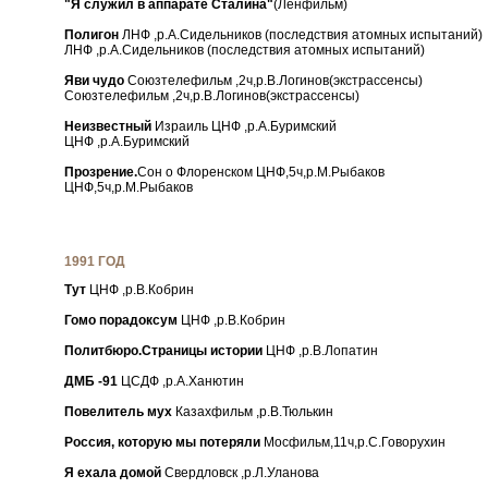
"Я служил в аппарате Сталина"
(Ленфильм)
Полигон
ЛНФ ,р.А.Сидельников (последствия атомных испытаний)
ЛНФ ,р.А.Сидельников (последствия атомных испытаний)
Яви чудо
Союзтелефильм ,2ч,р.В.Логинов(экстрассенсы)
Союзтелефильм ,2ч,р.В.Логинов(экстрассенсы)
Неизвестный
Израиль ЦНФ ,р.А.Буримский
ЦНФ ,р.А.Буримский
Прозрение.
Сон о Флоренском ЦНФ,5ч,р.М.Рыбаков
ЦНФ,5ч,р.М.Рыбаков
1991 ГОД
Тут
ЦНФ ,р.В.Кобрин
Гомо порадоксум
ЦНФ ,р.В.Кобрин
Политбюро.Страницы истории
ЦНФ ,р.В.Лопатин
ДМБ -91
ЦСДФ ,р.А.Ханютин
Повелитель мух
Казахфильм ,р.В.Тюлькин
Россия, которую мы потеряли
Мосфильм,11ч,р.С.Говорухин
Я ехала домой
Свердловск ,р.Л.Уланова