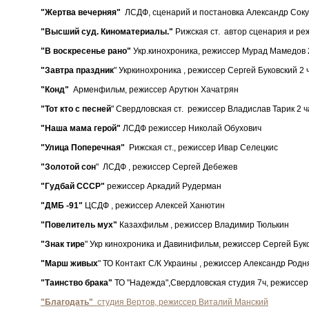
"Жертва вечерняя"
ЛСДФ, сценарий и постановка Александр Соку
"Высший суд. Киноматериалы."
Рижская ст. автор сценария и ре
"В воскресенье рано"
Укр.кинохроника, режиссер Мурад Мамедов 
"Завтра праздник
" Укркинохроника , режиссер Сергей Буковский 2 
"Конд"
Арменфильм, режиссер Арутюн Хачатрян
"Тот кто с песней
" Свердловская ст. режиссер Владислав Тарик 2 ч
"Наша мама герой"
ЛСДФ режиссер Николай Обухович
"Улица Поперечная"
Рижская ст., режиссер Ивар Селецкис
"Золотой сон
" ЛСДФ , режиссер Сергей Дебежев
"Гудбай СССР"
режиссер Аркадий Рудерман
"ДМБ -91"
ЦСДФ
, режиссер Алексей Ханютин
"Повелитель мух"
Казахфильм , режиссер Владимир Тюлькин
"Знак тире
" Укр кинохроника и Давинифильм, режиссер Сергей Бук
"Марш живых
" ТО Контакт С/К Украины , режиссер Александр Родн
"Таинство брака"
ТО "Надежда",Свердловская студия 7ч, режиссе
"Благодать"
студия Вертов, режиссер Виталий Манский