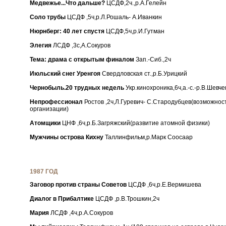
Медвежье...Что дальше?
ЦСДФ,2ч.,р.А.Гелейн
Соло трубы
ЦСДФ ,5ч,р.Л.Рошаль- А.Иванкин
Нюрнберг: 40 лет спустя
ЦСДФ,5ч,р.И.Гутман
Элегия
ЛСДФ ,3с,А.Сокуров
Тема: драма с открытым финалом
Зап.-Сиб.,2ч
Июльский снег Уренгоя
Свердловская ст.,р.Б.Урицкий
Чернобыль.20 трудных недель
Укр.кинохроника,6ч,а.-с.-р.В.Шевче
Непрофессионал
Ростов ,2ч,Л.Гуревич- С.Стародубцев(возможнос
организации)
Атомщики
ЦНФ ,6ч,р.Б.Загряжский(развитие атомной физики)
Мужчины острова Кихну
Таллинфильм,р.Марк Соосаар
1987 ГОД
Заговор против страны Советов
ЦСДФ ,6ч,р.Е.Вермишева
Диалог в Прибалтике
ЦСДФ ,р.В.Трошкин,2ч
Мария
ЛСДФ ,4ч,р.А.Сокуров