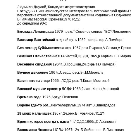
Людмила Джулай, Кандидат искусствоведения.
Сотрудник НИИ киноискусства.Иследователь исторической драмы 
перспектив отечественной документалистики.Родилась в Ордженик
ВГИК(мастерская Юренева1970 году)
до середины 90-х
Блокада Ленинграда
1979 г.реж.Т.Семёнов,сериал "ВО"(Лен.преми
Беломор-Балтийский
водный путь 1932г.,оператор А.Лемберг
Без легенд Куйбышевская
к/хр.,1967,реж.Г.Франк,А.Сажин,А.Брэнк
Великая Отечественная
14 частей,ЦСДФ,1965,р.Кармен,С.Смирно
Весенние свидания
1964г.,В.Трошкин,2ч.(скрытая камера)
Вечное движение
1967г.,Свердловск,8ч,М.Меркель
Взгляните на лицо
1966г.,ЛСДФ,реж.П.Коган,Мостовой
Военной музыки оркестр
ЛСДФ,1968,2ч,авт.Коган,Мостовой
Времена год
а 1975,Артур Пелешян
Вороне где-то бог
...Лентелефильм,1974,авт.В.Виноградов
18 моих мальчишек
1967г.,2ч,реж.В.Гурьянов,ЛСДФ
Время которое всегда с нами
4ч,ЛСДФ,1966г.,С.Аранович
Вспоминая Чкалова
ЦСДФ,1967г.,2ч.,Б.Добродеев,В.Лисакович